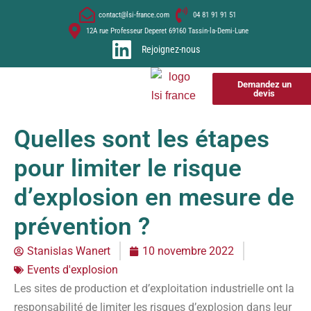
contact@lsi-france.com
04 81 91 91 51
12A rue Professeur Deperet 69160 Tassin-la-Demi-Lune
Rejoignez-nous
Demandez un
devis
Quelles sont les étapes
pour limiter le risque
d’explosion en mesure de
prévention ?
Stanislas Wanert
10 novembre 2022
Events d'explosion
Les sites de production et d’exploitation industrielle ont la
responsabilité de limiter les risques d’explosion dans leur