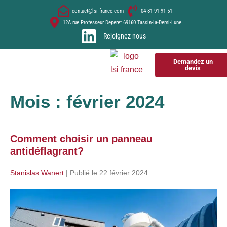
contact@lsi-france.com
04 81 91 91 51
12A rue Professeur Deperet 69160 Tassin-la-Demi-Lune
Rejoignez-nous
Demandez un
devis
Mois :
février 2024
Comment choisir un panneau
antidéflagrant?
Stanislas Wanert
|
Publié le
22 février 2024