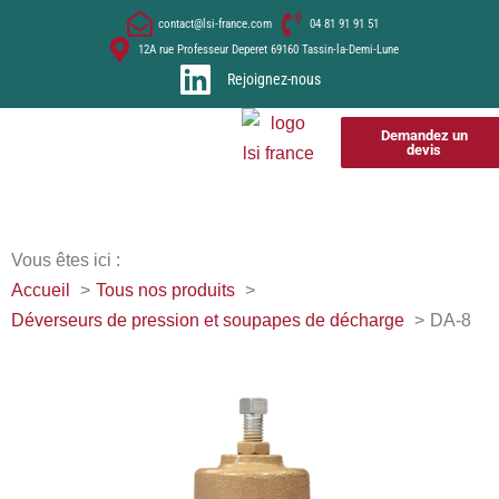
contact@lsi-france.com
04 81 91 91 51
12A rue Professeur Deperet 69160 Tassin-la-Demi-Lune
Rejoignez-nous
Demandez un
devis
Vous êtes ici :
Accueil
Tous nos produits
Déverseurs de pression et soupapes de décharge
DA-8