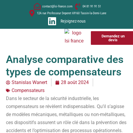
contact@lsi-france.com
04 81 91 91 51
12A rue Professeur Deperet 69160 Tassin-la-Demi-Lune
Rejoignez-nous
Demandez un
devis
Analyse comparative des
types de compensateurs
Stanislas Wanert
28 août 2024
Compensateurs
Dans le secteur de la sécurité industrielle, les
compensateurs se révèlent indispensables. Qu’il s’agisse
de modèles mécaniques, métalliques ou non-métalliques,
ces dispositifs assurent un rôle clé dans la prévention des
accidents et l’optimisation des processus opérationnels.