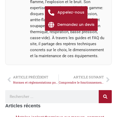
flamme, l'explosion et le bruit. Son
expertise couvre l'ensemble de la gamme:
Appelez-nous
disques de rupture, évents d'explosion,
arrête-flammes, silencieux industriels et
Demandez un devis
soupapes de sûreté (sécurité, expansion
thermique, respiration, basse pression,
casse-vide). À travers les guides et FAQ du
site, il partage des repères techniques
concrets sur le choix, le dimensionnement
et la maintenance de ces équipements.
ARTICLE PRÉCÉDENT
ARTICLE SUIVANT
Normes et réglementations pour les compensateurs
Comprendre le fonctionnement des soupapes de respiration au niveau du stockage
Articles récents