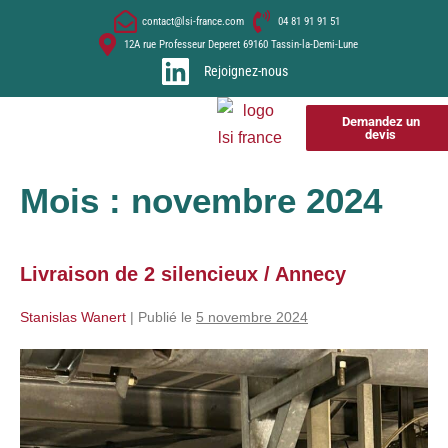
contact@lsi-france.com
04 81 91 91 51
12A rue Professeur Deperet 69160 Tassin-la-Demi-Lune
Rejoignez-nous
Demandez un
devis
Mois :
novembre 2024
Livraison de 2 silencieux / Annecy
Stanislas Wanert
|
Publié le
5 novembre 2024