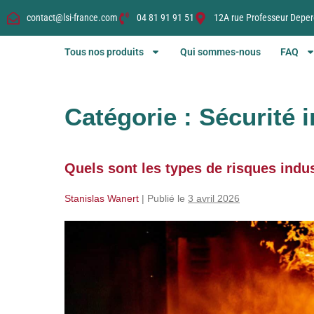
contact@lsi-france.com
04 81 91 91 51
12A rue Professeur Deper
Tous nos produits
Qui sommes-nous
FAQ
Catégorie :
Sécurité i
Quels sont les types de risques indus
Stanislas Wanert
|
Publié le
3 avril 2026