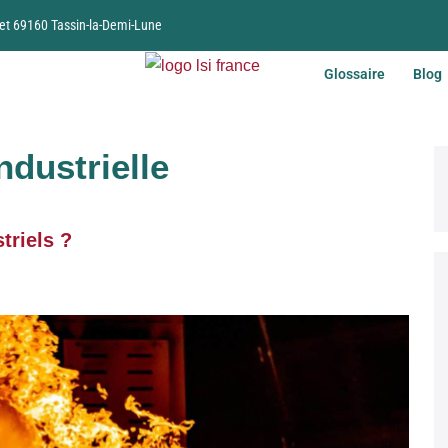
et 69160 Tassin-la-Demi-Lune
Glossaire
Blog
ndustrielle
triels ?