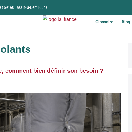
et 69160 Tassin-la-Demi-Lune
Glossaire
Blog
solants
e, comment bien définir son besoin ?