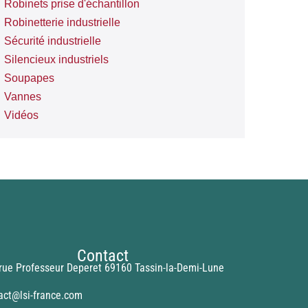
Robinets prise d'échantillon
Robinetterie industrielle
Sécurité industrielle
Silencieux industriels
Soupapes
Vannes
Vidéos
Contact
rue Professeur Deperet 69160 Tassin-la-Demi-Lune
act@lsi-france.com