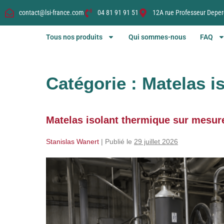
contact@lsi-france.com
04 81 91 91 51
12A rue Professeur Deper
Tous nos produits
Qui sommes-nous
FAQ
Catégorie :
Matelas i
Matelas isolant thermique sur mesur
Stanislas Wanert
|
Publié le
29 juillet 2026