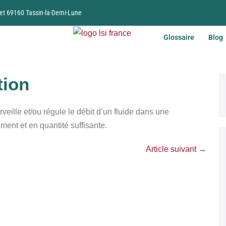
et 69160 Tassin-la-Demi-Lune
Glossaire
Blog
tion
rveille et/ou régule le débit d’un fluide dans une
ement et en quantité suffisante.
Article suivant →