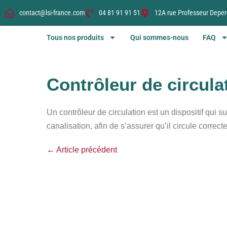
contact@lsi-france.com
04 81 91 91 51
12A rue Professeur Deper
Tous nos produits
Qui sommes-nous
FAQ
Contrôleur de circula
Un contrôleur de circulation est un dispositif qui su
canalisation, afin de s’assurer qu’il circule correct
← Article précédent