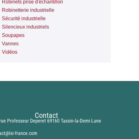
Robinets prise d'échantillon
Robinetterie industrielle
Sécurité industrielle
Silencieux industriels
Soupapes
Vannes
Vidéos
Contact
rue Professeur Deperet 69160 Tassin-la-Demi-Lune
act@lsi-france.com