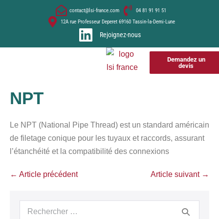
contact@lsi-france.com
04 81 91 91 51
12A rue Professeur Deperet 69160 Tassin-la-Demi-Lune
Rejoignez-nous
Demandez un
devis
NPT
Le NPT (National Pipe Thread) est un standard américain
de filetage conique pour les tuyaux et raccords, assurant
l’étanchéité et la compatibilité des connexions
← Article précédent
Article suivant →