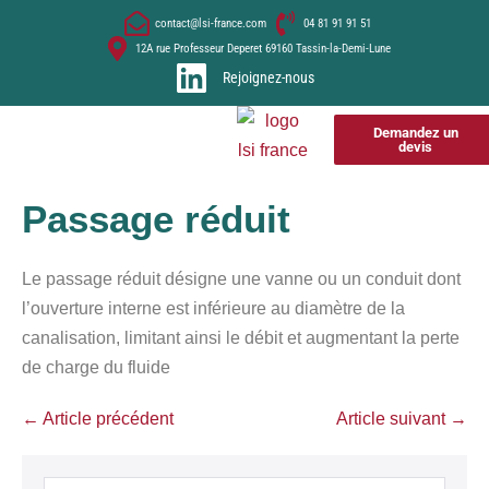
contact@lsi-france.com
04 81 91 91 51
12A rue Professeur Deperet 69160 Tassin-la-Demi-Lune
Rejoignez-nous
Demandez un
devis
Passage réduit
Le passage réduit désigne une vanne ou un conduit dont
l’ouverture interne est inférieure au diamètre de la
canalisation, limitant ainsi le débit et augmentant la perte
de charge du fluide
← Article précédent
Article suivant →