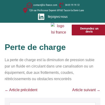
contact@lsi-france.com
04 81 91 91 51
12A rue Professeur Deperet 69160 Tassin-la-Demi-Lune
Rejoignez-nous
Demandez un
devis
Perte de charge
La perte de charge est la diminution de pression subie
par un fluide en circulant dans une canalisation ou un
équipement, due aux frottements, coudes,
rétrécissements ou obstacles rencontrés
← Article précédent
Article suivant →