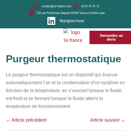
contact@lsi-france.com
04 81 91 91 51
12A rue Professeur Deperet 69160 Tassin-la-Demi-Lune
Rejoignez-nous
Demandez un
devis
Purgeur thermostatique
Le purgeur thermostatique est un dispositif qui évacue
automatiquement l’air et la condensation d’un système en
fonction de la température, en s’ouvrant lorsque le fluide
est froid et se fermant lorsque le fluide atteint la
température de fonctionnement
← Article précédent
Article suivant →