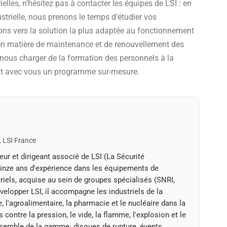
ielles, n’hésitez pas à contacter les équipes de LSI : en
ustrielle, nous prenons le temps d’étudier vos
ons vers la solution la plus adaptée au fonctionnement
 en matière de maintenance et de renouvellement des
us charger de la formation des personnels à la
sant avec vous un programme sur-mesure.
, LSI France
ur et dirigeant associé de LSI (La Sécurité
quinze ans d'expérience dans les équipements de
riels, acquise au sein de groupes spécialisés (SNRI,
velopper LSI, il accompagne les industriels de la
e, l'agroalimentaire, la pharmacie et le nucléaire dans la
s contre la pression, le vide, la flamme, l'explosion et le
ensemble de la gamme: disques de rupture, évents