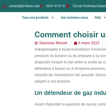
contact@lsi-france.com
04 81 91 91 51
12A rue Professeur Deper
Tous nos produits
Qui sommes-nous
FAQ
Comment choisir u
Stanislas Wanert
6 mars 2023
Indispensable à toute installation fonction
pression du butane ou du propane à sa sorti
dispositif faisant le lien entre la sortie d
détendeur à basse ou à moyenne pression, 
sécurité de l’installation est assurée. Déc
adapté à vos besoins.
Un détendeur de gaz indus
Avant d’aborder la question de savoir co