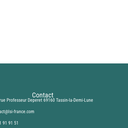
Contact
rue Professeur Deperet 69160 Tassin-la-Demi-Lune
act@lsi-france.com
1 91 91 51