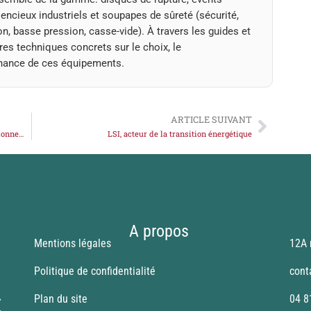
lencieux industriels et soupapes de sûreté (sécurité,
n, basse pression, casse-vide). À travers les guides et
ères techniques concrets sur le choix, le
nance de ces équipements.
ARTICLE SUIVANT
Tout savoir sur la soupape casse-vide et son fonctionnement
LSI, acteur de la transition énergétique
A propos
Mentions légales
12A 
Politique de confidentialité
cont
Plan du site
04 8