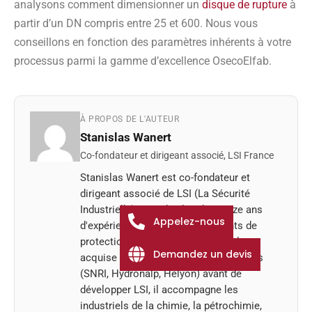
analysons comment dimensionner un
disque de rupture
à
partir d’un DN compris entre 25 et 600. Nous vous
conseillons en fonction des paramètres inhérents à votre
processus parmi la gamme d’excellence OsecoElfab.
À PROPOS DE L'AUTEUR
Stanislas Wanert
Co-fondateur et dirigeant associé, LSI France
Stanislas Wanert est co-fondateur et
dirigeant associé de LSI (La Sécurité
Industrielle). Fort de plus de quinze ans
Appelez-nous
d'expérience dans les équipements de
protection des procédés industriels,
Demandez un devis
acquise au sein de groupes spécialisés
(SNRI, Hydronalp, Helyon) avant de
développer LSI, il accompagne les
industriels de la chimie, la pétrochimie,