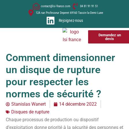
contact@lsi-france.com
04 81 91 91 51
12A rue Professeur Deperet 69160 Tassin-la-Demi-Lune
Rejoignez-nous
Demandez un
devis
Comment dimensionner
un disque de rupture
pour respecter les
normes de sécurité ?
Stanislas Wanert
14 décembre 2022
Disques de rupture
Chaque processus de production ou dispositif
d’exploitation donne priorité à la sécurité des personnes et