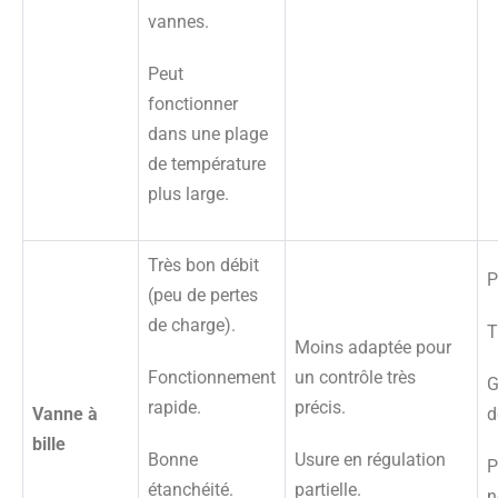
vannes.
Peut
fonctionner
dans une plage
de température
plus large.
Très bon débit
P
(peu de pertes
de charge).
T
Moins adaptée pour
Fonctionnement
un contrôle très
G
rapide.
précis.
Vanne à
d
bille
Bonne
Usure en régulation
P
étanchéité.
partielle.
n