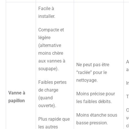
Facile à
installer.
Compacte et
légère
(alternative
moins chère
aux vannes à
A
Ne peut pas être
soupape).
a
“raclée” pour le
nettoyage.
Faibles pertes
I
de charge
Vanne à
Moins précise pour
T
(quand
papillon
les faibles débits.
ouverte).
C
Moins étanche sous
v
Plus rapide que
basse pression.
c
les autres