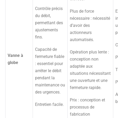
Contrôle précis
Plus de force
E
du débit,
nécessaire : nécessité
i
permettant des
d’avoir des
u
ajustements
actionneurs
p
fins.
automatisés.
C
Capacité de
Opération plus lente :
Vanne à
fermeture fiable
P
conception non
globe
: essentiel pour
adaptée aux
T
arrêter le débit
situations nécessitant
pendant la
une ouverture et une
P
maintenance ou
fermeture rapide.
des urgences.
A
Prix : conception et
b
Entretien facile.
processus de
fabrication