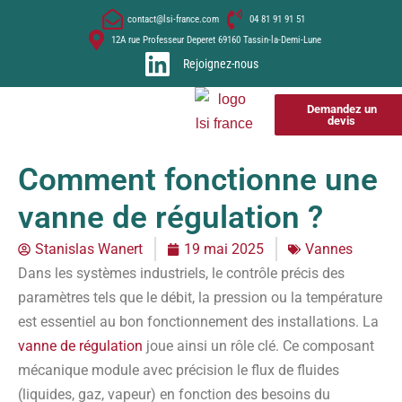
contact@lsi-france.com
04 81 91 91 51
12A rue Professeur Deperet 69160 Tassin-la-Demi-Lune
Rejoignez-nous
Demandez un
devis
Comment fonctionne une
vanne de régulation​ ?
Stanislas Wanert
19 mai 2025
Vannes
Dans les systèmes industriels, le contrôle précis des
paramètres tels que le débit, la pression ou la température
est essentiel au bon fonctionnement des installations. La
vanne de régulation
joue ainsi un rôle clé. Ce composant
mécanique module avec précision le flux de fluides
(liquides, gaz, vapeur) en fonction des besoins du