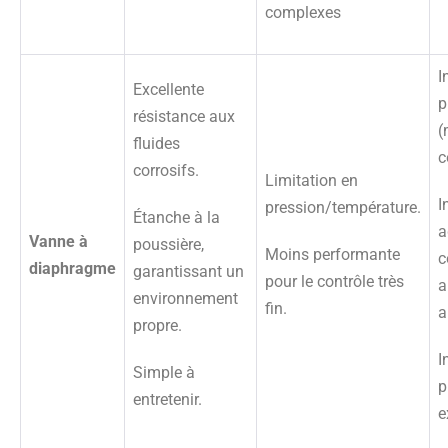
complexes
I
Excellente
p
résistance aux
(
fluides
c
corrosifs.
Limitation en
I
pression/température.
Étanche à la
a
Vanne à
poussière,
Moins performante
c
diaphragme
garantissant un
pour le contrôle très
a
environnement
fin.
a
propre.
I
Simple à
p
entretenir.
e