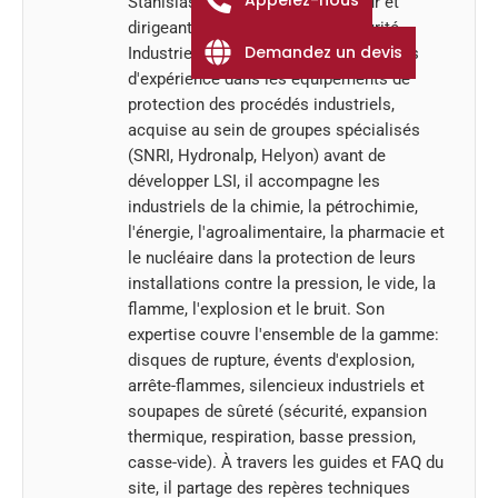
Stanislas Wanert est co-fondateur et
dirigeant associé de LSI (La Sécurité
Demandez un devis
Industrielle). Fort de plus de quinze ans
d'expérience dans les équipements de
protection des procédés industriels,
acquise au sein de groupes spécialisés
(SNRI, Hydronalp, Helyon) avant de
développer LSI, il accompagne les
industriels de la chimie, la pétrochimie,
l'énergie, l'agroalimentaire, la pharmacie et
le nucléaire dans la protection de leurs
installations contre la pression, le vide, la
flamme, l'explosion et le bruit. Son
expertise couvre l'ensemble de la gamme:
disques de rupture, évents d'explosion,
arrête-flammes, silencieux industriels et
soupapes de sûreté (sécurité, expansion
thermique, respiration, basse pression,
casse-vide). À travers les guides et FAQ du
site, il partage des repères techniques