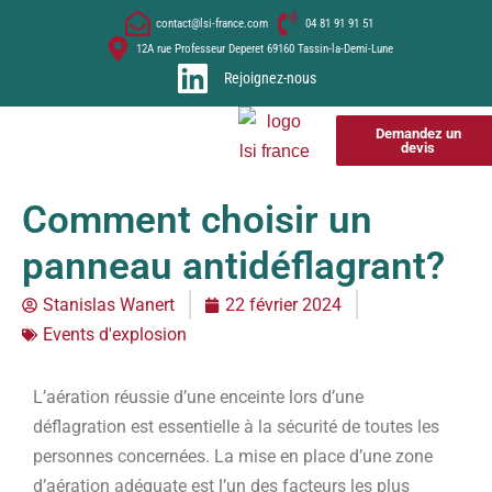
contact@lsi-france.com
04 81 91 91 51
12A rue Professeur Deperet 69160 Tassin-la-Demi-Lune
Rejoignez-nous
Demandez un
devis
Comment choisir un
panneau antidéflagrant?
Stanislas Wanert
22 février 2024
Events d'explosion
L’aération réussie d’une enceinte lors d’une
déflagration est essentielle à la sécurité de toutes les
personnes concernées. La mise en place d’une zone
d’aération adéquate est l’un des facteurs les plus